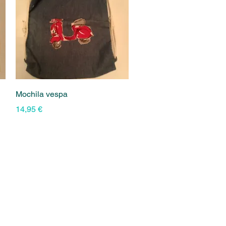
Vista rápida
Mochila vespa
Precio
14,95 €