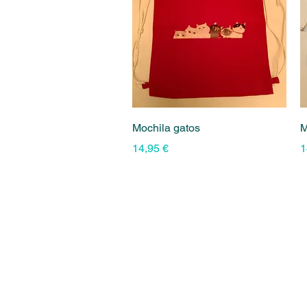
Vista rápida
Mochila gatos
M
Precio
P
14,95 €
1