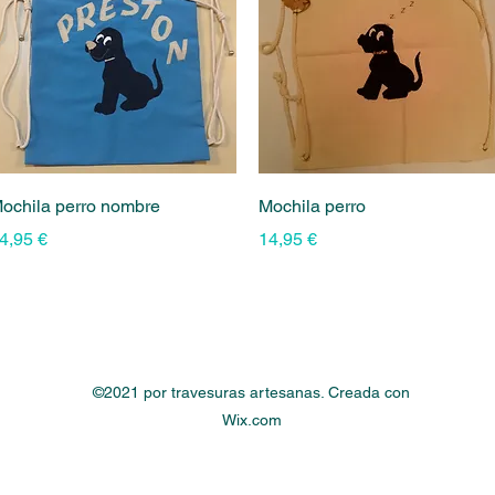
Vista rápida
Vista rápida
ochila perro nombre
Mochila perro
recio
Precio
4,95 €
14,95 €
©2021 por travesuras artesanas. Creada con
Wix.com