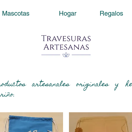
Mascotas
Hogar
Regalos
roductos artesanales originales y h
riño.