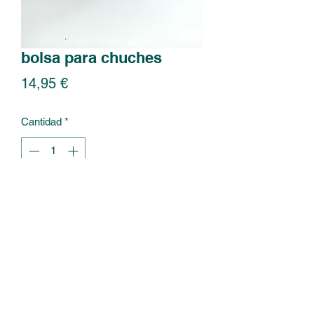
bolsa para chuches
Precio
14,95 €
Cantidad
*
Agregar al carrito
bolsa para meter chuches 
©2021 por travesuras artesanas. Creada con Wix.com